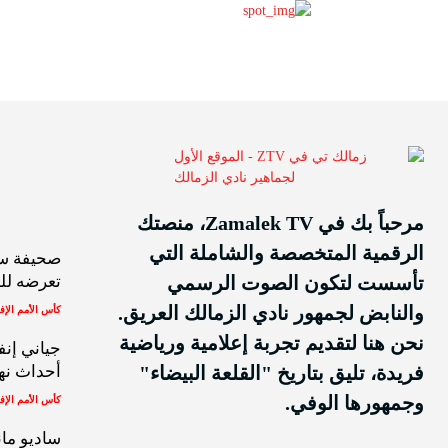
مرحباً بك في Zamalek TV، منصتك
الرقمية المتخصصة والشاملة التي
صحيفة سي
تأسست لتكون الصوت الرسمي
تعرضه للط
والنابض لجمهور نادي الزمالك العريق.
كأس الأمم الإف
نحن هنا لتقديم تجربة إعلامية ورياضية
جياني إنف
فريدة، تليق بتاريخ "القلعة البيضاء"
أحداث نهائي
وجمهورها الوفي.
كأس الأمم الإف
ساديو مان