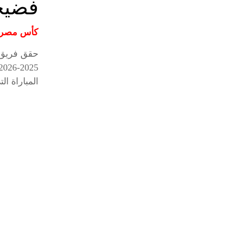
فضيح
كأس مصر
حقق فريق 
المباراة الت