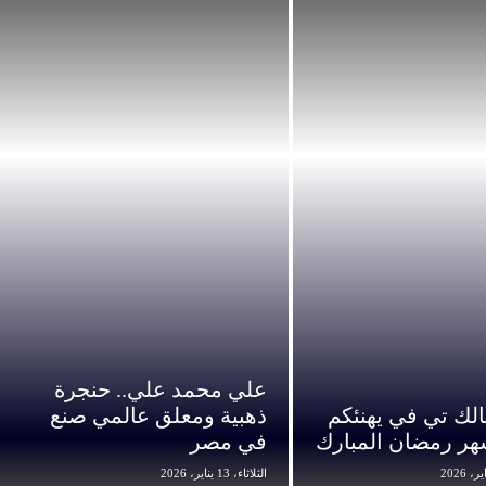
علي محمد علي.. حنجرة
لك تي في يهنئكم
ذهبية ومعلق عالمي صنع
هر رمضان المبارك
في مصر
الثلاثاء، 13 يناير، 2026