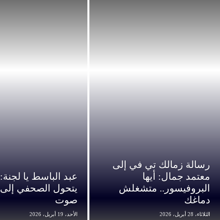
رسالة زمالك تي في إلى
معتمد جمال: أيها
عبد الباسط يا لجنة:
البروفيسور.. متشغلش
يتحول الصحفي إلى
دماغك
صوت
الثلاثاء، 28 أبريل، 2026
الأحد، 19 أبريل، 2026