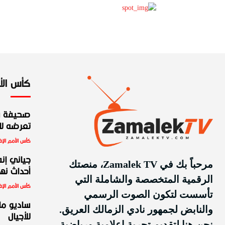
كأس الأمم
صحيفة س
تعرضه للط
كأس الأمم الإف
جياني إنف
مرحباً بك في Zamalek TV، منصتك
أحداث نهائ
الرقمية المتخصصة والشاملة التي
كأس الأمم الإف
تأسست لتكون الصوت الرسمي
ساديو ما
والنابض لجمهور نادي الزمالك العريق.
للأجيال
نحن هنا لتقديم تجربة إعلامية ورياضية