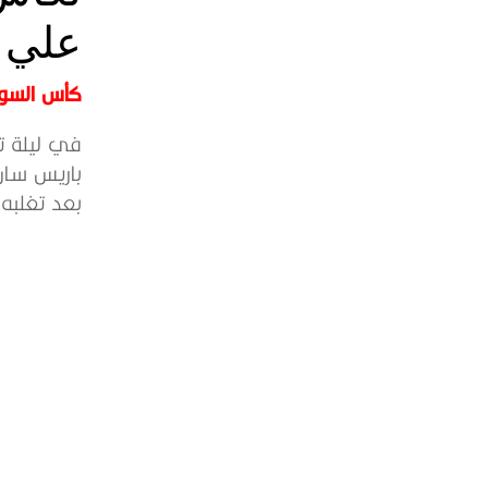
علي 
كأس السوب
في ليلة تا
بعد تغلبه..