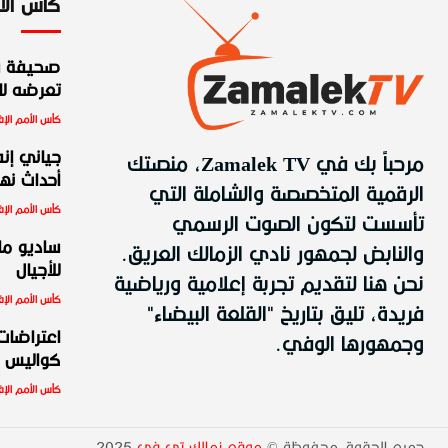
كأس الأمم
صحيفة س
تعرضه للط
كأس الأمم الإف
مرحباً بك في Zamalek TV، منصتك
جياني إنف
أحداث نهائ
الرقمية المتخصصة والشاملة التي
كأس الأمم الإف
تأسست لتكون الصوت الرسمي
والنابض لجمهور نادي الزمالك العريق.
ساديو ما
للأجيال
نحن هنا لتقديم تجربة إعلامية ورياضية
كأس الأمم الإف
فريدة، تليق بتاريخ "القلعة البيضاء"
وجمهورها الوفي.
اعتراضات،
كواليس ن
كأس الأمم الإف
جميع الحقوق محفوظة ©
موقع زمالك تى فى
2025