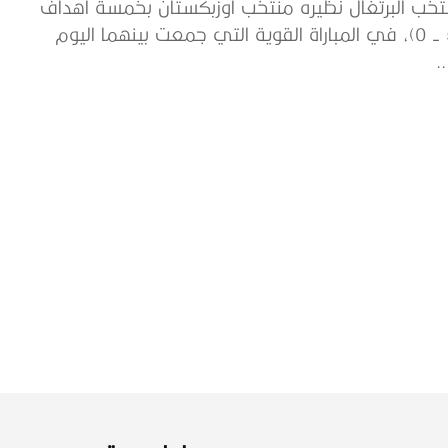
خب البرتغال نظيره منتخب أوزبكستان بخمسة أهداف
دون رد (5 - 0)، في المباراة القوية التي جمعت بينهما اليوم