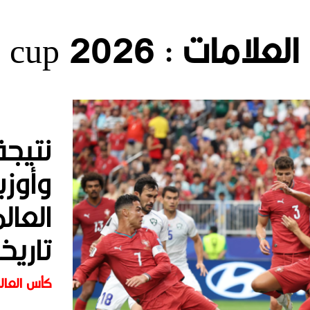
 العلامات :
ld cup 2026
نتيجة
وأوز
تاريخ
كأس العالم 6