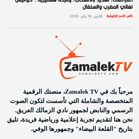
اعتراضات، تهديد بالانسحاب، وفرحة هستيرية.. كواليس
نهائي المغرب والسنغال
كأس الأمم الإفريقية
الإثنين، 19 يناير، 2026
مرحباً بك في Zamalek TV، منصتك الرقمية
المتخصصة والشاملة التي تأسست لتكون الصوت
الرسمي والنابض لجمهور نادي الزمالك العريق.
نحن هنا لتقديم تجربة إعلامية ورياضية فريدة، تليق
بتاريخ "القلعة البيضاء" وجمهورها الوفي.