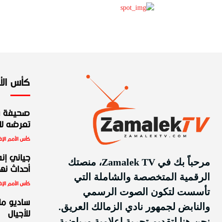
كأس الأمم
صحيفة س
تعرضه للط
كأس الأمم الإف
جياني إنف
مرحباً بك في Zamalek TV، منصتك
أحداث نهائ
الرقمية المتخصصة والشاملة التي
كأس الأمم الإف
تأسست لتكون الصوت الرسمي
ساديو ما
والنابض لجمهور نادي الزمالك العريق.
للأجيال
نحن هنا لتقديم تجربة إعلامية ورياضية