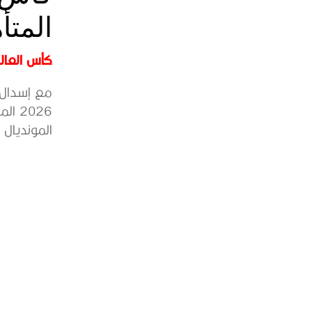
المتأ
كأس العالم 6
مع إسدال 
2026
المونديال ا