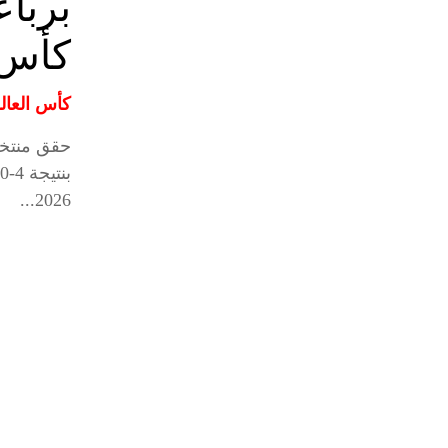
بربا
كأس ال
كأس العالم 26
حقق منتخب
2026...