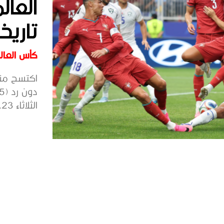
تاريخ
كأس العالم 6
اكتسح منت
الثلاثاء 23...