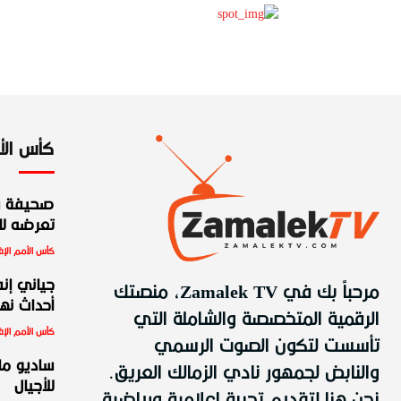
كأس الأمم
صحيفة س
تعرضه للط
كأس الأمم الإف
مرحباً بك في Zamalek TV، منصتك
جياني إنف
أحداث نهائ
الرقمية المتخصصة والشاملة التي
كأس الأمم الإف
تأسست لتكون الصوت الرسمي
والنابض لجمهور نادي الزمالك العريق.
ساديو ما
للأجيال
نحن هنا لتقديم تجربة إعلامية ورياضية