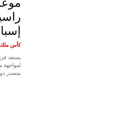
موعد
راسي
إسبان
كأس ملك إ
يستعد فريق
لمواجهة مح
متصدر دوري