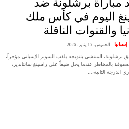
 مباراة برشلونة ضد
نغ اليوم في كأس ملك
يا والقنوات الناقلة
سبانيا
الخميس، 15 يناير، 2026
 برشلونة، المنتشي بتتويجه بلقب السوبر الإسباني مؤخراً،
فوفة بالمخاطر عندما يحل ضيفاً على راسينغ سانتاندير،
 الدرجة الثانية،...