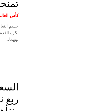
تمنحنا
كأس العالم 26
لكرة القدم
بينهما...
السع
وتتأه