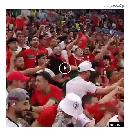
وتسعى...
00:01:20