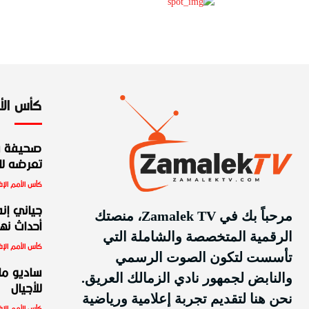
كأس الأمم
صحيفة س
تعرضه للط
كأس الأمم الإف
جياني إنف
مرحباً بك في Zamalek TV، منصتك
أحداث نهائ
الرقمية المتخصصة والشاملة التي
كأس الأمم الإف
تأسست لتكون الصوت الرسمي
ساديو ما
والنابض لجمهور نادي الزمالك العريق.
للأجيال
نحن هنا لتقديم تجربة إعلامية ورياضية