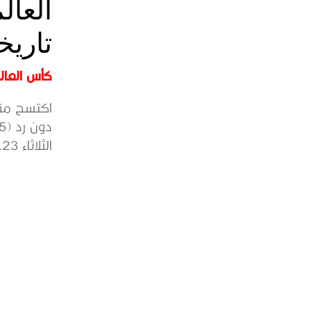
تاريخ
كأس العالم 6
اكتسح منت
الثلاثاء 23...