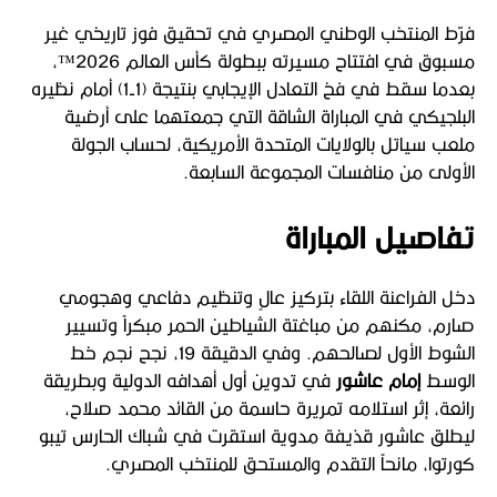
فرّط المنتخب الوطني المصري في تحقيق فوز تاريخي غير
مسبوق في افتتاح مسيرته ببطولة كأس العالم 2026™،
بعدما سقط في فخ التعادل الإيجابي بنتيجة (1-1) أمام نظيره
البلجيكي في المباراة الشاقة التي جمعتهما على أرضية
ملعب سياتل بالولايات المتحدة الأمريكية، لحساب الجولة
الأولى من منافسات المجموعة السابعة.
تفاصيل المباراة
دخل الفراعنة اللقاء بتركيز عالٍ وتنظيم دفاعي وهجومي
صارم، مكنهم من مباغتة الشياطين الحمر مبكراً وتسيير
الشوط الأول لصالحهم. وفي الدقيقة 19، نجح نجم خط
الوسط
إمام عاشور
في تدوين أول أهدافه الدولية وبطريقة
رائعة، إثر استلامه تمريرة حاسمة من القائد محمد صلاح،
ليطلق عاشور قذيفة مدوية استقرت في شباك الحارس تيبو
كورتوا، مانحاً التقدم والمستحق للمنتخب المصري.