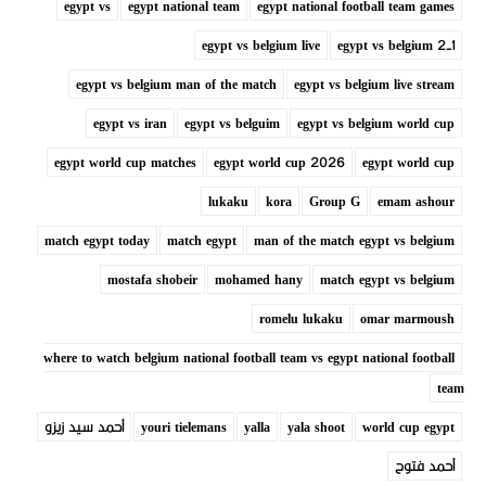
egypt vs
egypt national team
egypt national football team games
egypt vs belgium live
egypt vs belgium 2-1
egypt vs belgium man of the match
egypt vs belgium live stream
egypt vs iran
egypt vs belguim
egypt vs belgium world cup
egypt world cup matches
egypt world cup 2026
egypt world cup
lukaku
kora
Group G
emam ashour
match egypt today
match egypt
man of the match egypt vs belgium
mostafa shobeir
mohamed hany
match egypt vs belgium
romelu lukaku
omar marmoush
where to watch belgium national football team vs egypt national football
team
world cup egypt
yala shoot
yalla
youri tielemans
أحمد سيد زيزو
أحمد فتوح