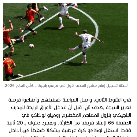
لحظة تسجيل إمام عاشور الهدف الأول في مرمي بلجيكا - كأس العالم 2026.
في الشوط الثاني، واصل الفراعنة ضغطهم وأضاعوا فرصة
تعزيز النتيجة بهدف ثانٍ، قبل أن تتدخل الأوراق الرابحة للمدرب
البلجيكي بنزول المهاجم المخضرم روميلو لوكاكو في
الدقيقة 65 لإنقاذ فريقه من الكارثة. وبمجرد دخوله بـ 20 ثانية
فقط، استغل لوكاكو كرة عرضية مشكلاً ضغطاً كبيراً داخل