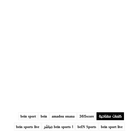
كلمات مفتاحية
365score
amadou onana
bein
bein sport
bein sport live
beIN Sports
bein sports 1 مباشر
bein sports live