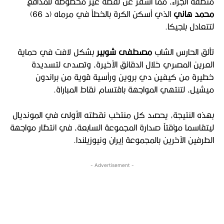
منطقة الجزاء، مما أسفر عن لقطة غير محظوظة للمدافع
محمد هاني
الذي أسكن الكرة بالخطأ في مرماه (د 66)
لتتعادل بلجيكا.
تألق الحارس الشاب
مصطفى شوبير
بشكل لافت في حماية
العرين المصري خلال الدقائق الأخيرة، وتصدى لتسديدة
خطيرة من كيفين دي بروين ورأسية قوية من براندون
ميشيل، لتنتهي المواجهة باقتسام نقاط المباراة.
بهذه النتيجة، يحصد كل منتخب نقطته الأولى في المونديال
ليتقاسما مؤقتاً صدارة المجموعة السابعة، في انتظار مواجهة
الطرفين الآخرين بالمجموعة إيران ونيوزيلندا.
- Advertisement -