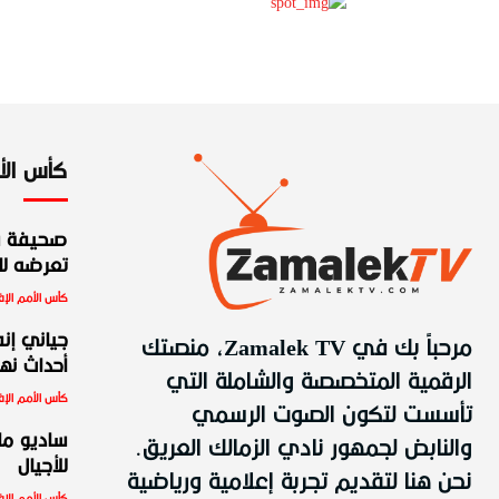
كأس الأمم
صحيفة س
تعرضه للط
كأس الأمم الإف
مرحباً بك في Zamalek TV، منصتك
جياني إنف
أحداث نهائ
الرقمية المتخصصة والشاملة التي
كأس الأمم الإف
تأسست لتكون الصوت الرسمي
والنابض لجمهور نادي الزمالك العريق.
ساديو ما
للأجيال
نحن هنا لتقديم تجربة إعلامية ورياضية