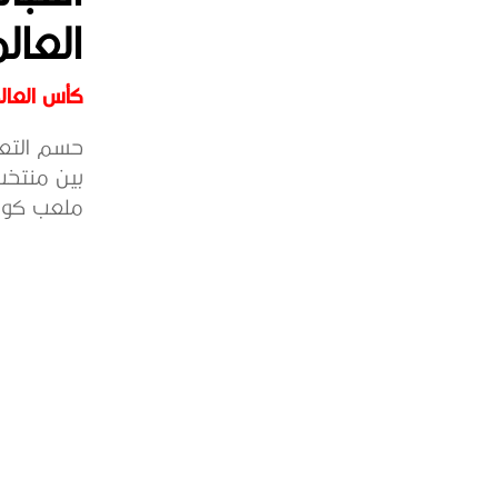
العالم 6
كأس العالم 6
بين منتخب
ملعب كورني