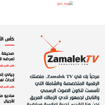
كأس الأمم
صحيفة س
تعرضه للط
كأس الأمم الإف
مرحباً بك في Zamalek TV، منصتك
جياني إنف
أحداث نهائ
الرقمية المتخصصة والشاملة التي
كأس الأمم الإف
تأسست لتكون الصوت الرسمي
والنابض لجمهور نادي الزمالك العريق.
ساديو ما
للأجيال
نحن هنا لتقديم تجربة إعلامية ورياضية