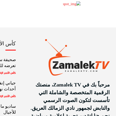
كأس الأمم
صحيفة سي
تعرضه للط
كأس الأمم الإف
جياني إنف
مرحباً بك في Zamalek TV، منصتك
أحداث نهائي
الرقمية المتخصصة والشاملة التي
كأس الأمم الإف
تأسست لتكون الصوت الرسمي
ساديو مان
والنابض لجمهور نادي الزمالك العريق.
للأجيال
نحن هنا لتقديم تجربة إعلامية ورياضية