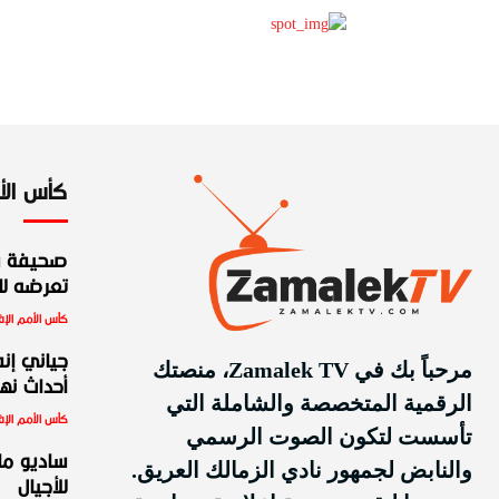
كأس الأمم
صحيفة س
تعرضه للط
كأس الأمم الإف
جياني إنف
مرحباً بك في Zamalek TV، منصتك
أحداث نهائ
الرقمية المتخصصة والشاملة التي
كأس الأمم الإف
تأسست لتكون الصوت الرسمي
ساديو ما
والنابض لجمهور نادي الزمالك العريق.
للأجيال