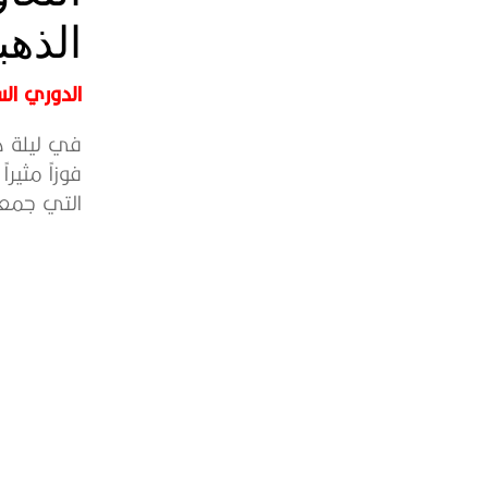
الذهب
الدوري ا
في ليلة در
التي جمعت