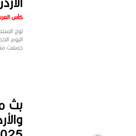
الأرد
كأس العرب ق
جمعت منتخ
بث مب
والأ
2025