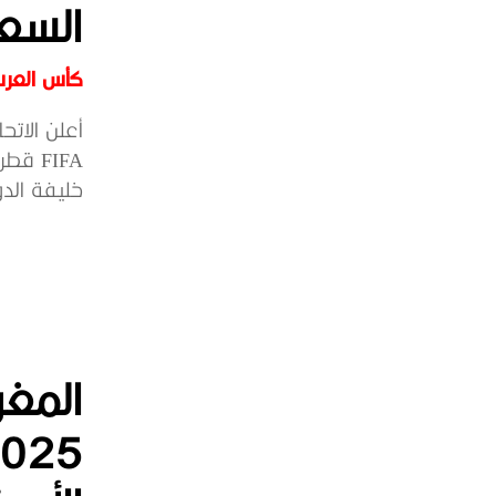
السعو
كأس العرب ق
خليفة الد
المغر