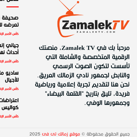
صحيفة س
تعرضه للط
كأس الأمم الإف
مرحباً بك في Zamalek TV، منصتك
جياني إنف
أحداث نهائ
الرقمية المتخصصة والشاملة التي
كأس الأمم الإف
تأسست لتكون الصوت الرسمي
والنابض لجمهور نادي الزمالك العريق.
ساديو ما
للأجيال
نحن هنا لتقديم تجربة إعلامية ورياضية
كأس الأمم الإف
فريدة، تليق بتاريخ "القلعة البيضاء"
وجمهورها الوفي.
اعتراضات،
كواليس ن
كأس الأمم الإف
جميع الحقوق محفوظة ©
موقع زمالك تى فى
2025