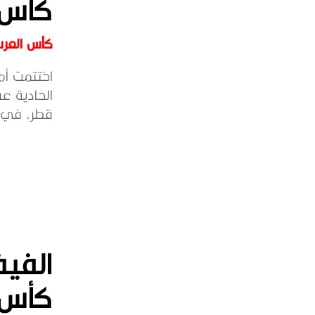
كأس ال
كأس العرب ق
قطر، في لي
الفيف