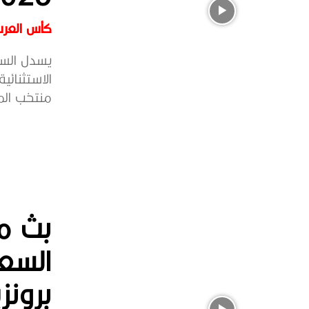
كأس العرب ق
منتخب الم
بث مب
السعو
برونزي