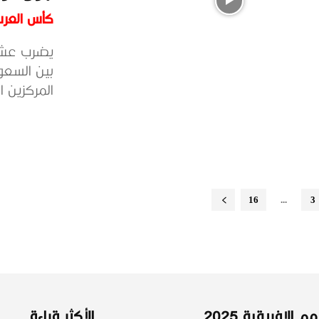
كأس العرب ق
يضرب عشاق 
بين السعو
المركزين ا
16
...
3
 الإفريقية 2025
الأكثر قراءة