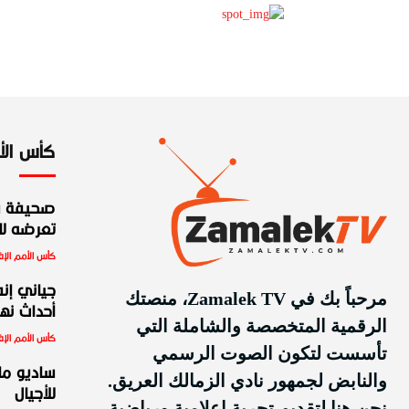
كأس الأمم
صحيفة س
تعرضه للط
كأس الأمم الإف
جياني إنف
مرحباً بك في Zamalek TV، منصتك
أحداث نهائ
الرقمية المتخصصة والشاملة التي
كأس الأمم الإف
تأسست لتكون الصوت الرسمي
ساديو ما
والنابض لجمهور نادي الزمالك العريق.
للأجيال
نحن هنا لتقديم تجربة إعلامية ورياضية