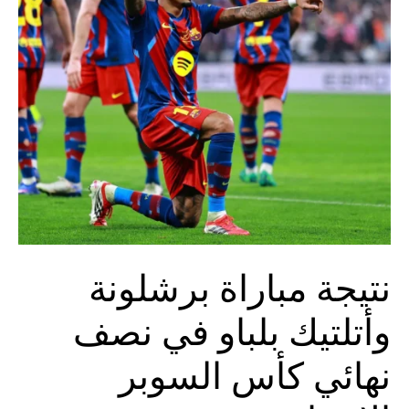
نتيجة مباراة برشلونة
وأتلتيك بلباو في نصف
نهائي كأس السوبر