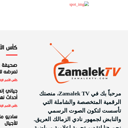
كأس الأمم
صحيفة س
تعرضه للط
كأس الأمم الإف
جياني إنف
مرحباً بك في Zamalek TV، منصتك
أحداث نهائ
الرقمية المتخصصة والشاملة التي
كأس الأمم الإف
تأسست لتكون الصوت الرسمي
ساديو ما
والنابض لجمهور نادي الزمالك العريق.
للأجيال
نحن هنا لتقديم تجربة إعلامية ورياضية