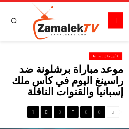
كأس ملك إسبانيا
موعد مباراة برشلونة ضد
راسينغ اليوم في كأس ملك
إسبانيا والقنوات الناقلة