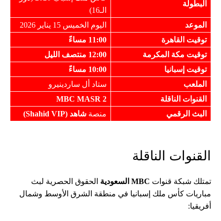
البطولة
الـ16)
الموعد
اليوم الخميس 15 يناير 2026
توقيت القاهرة
11:00 مساءً
توقيت مكة المكرمة
12:00 منتصف الليل
توقيت إسبانيا
10:00 مساءً
الملعب
ستاد أل ساردينيرو
القنوات الناقلة
MBC MASR 2
البث الرقمي
منصة
شاهد (
Shahid VIP
)
القنوات الناقلة
تمتلك شبكة قنوات
MBC السعودية
الحقوق الحصرية لبث
مباريات كأس ملك إسبانيا في منطقة الشرق الأوسط وشمال
أفريقيا: