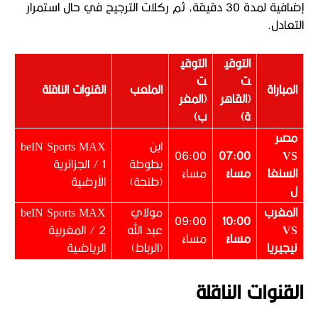
إضافية لمدة 30 دقيقة، ثم ركلات الترجيح في حال استمرار
التعادل.
التوقي
التوقي
ت
ت
المباراة
الملعب
القنوات الناقلة
(القاهر
(المغر
ة)
ب)
مصر
ابن
beIN Sports MAX
06:00
07:00
VS
بطوطة
1 / الجزائرية
السنغا
مساءً
مساءً
(طنجة)
الأرضية
ل
المغرب
مولاي
beIN Sports MAX
09:00
10:00
VS
عبد الله
2 / المغربية
مساءً
مساءً
نيجيريا
(الرباط)
الرياضية
القنوات الناقلة