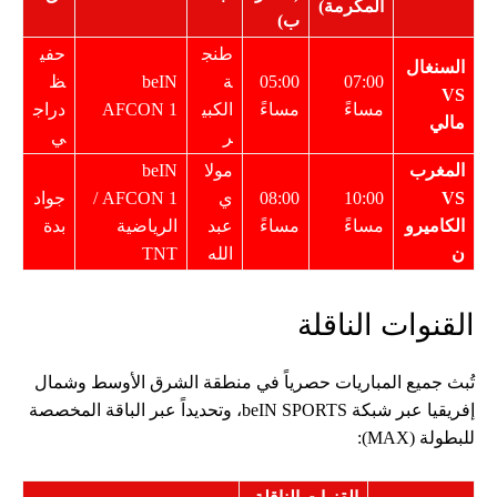
المكرمة)
ب)
طنج
حفي
السنغال
07:00
05:00
ة
beIN
ظ
VS
مساءً
مساءً
الكبي
AFCON 1
دراج
مالي
ر
ي
المغرب
مولا
beIN
VS
10:00
08:00
ي
AFCON 1 /
جواد
الكاميرو
مساءً
مساءً
عبد
الرياضية
بدة
ن
الله
TNT
القنوات الناقلة
تُبث جميع المباريات حصرياً في منطقة الشرق الأوسط وشمال
إفريقيا عبر شبكة beIN SPORTS، وتحديداً عبر الباقة المخصصة
للبطولة (MAX):