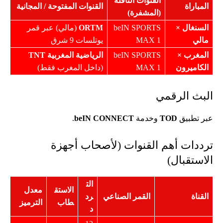
القنوات الناقلة
المباراة
القنوات المفتوحة / المجانية
(المشفرة)
السنغال ×
beIN SPORTS
ORTM
(مالي) عبر قمر
مالي
MAX 1
يوتلسات 9 شرق
المغرب ×
beIN SPORTS
الرياضية المغربية
TNT
الكاميرون
MAX 1
(داخل المغرب فقط)
البث الرقمي
عبر تطبيق
TOD
وخدمة
beIN CONNECT
.
ترددات أهم القنوات (لأصحاب أجهزة
الاستقبال)
الت
الاستق
معدل
القناة
القمر الصناعي
رد
طاب
الترميز
د