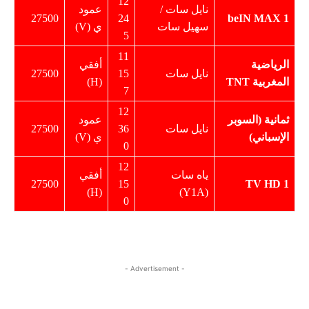
12
نايل سات /
عمود
27500
24
beIN MAX 1
سهيل سات
ي (V)
5
11
الرياضية
أفقي
نايل سات
15
27500
المغربية
TNT
(H)
7
12
ثمانية (السوبر
عمود
نايل سات
36
27500
الإسباني)
ي (V)
0
12
ياه سات
أفقي
27500
15
TV HD
1
(H)
(Y1A)
0
- Advertisement -