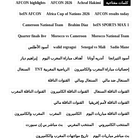
كلمات مفتاحية
Achraf Hakimi
AFCON 2026
AFCON highlights
beIN AFCON
Africa Cup of Nations 2026
AFCON results today
Cameroon National Team
Brahim Diaz
beIN SPORTS MAX 1
Quarter finals live
Morocco vs Cameroon
Morocco National Team
Sadio Mane
Senegal vs Mali
walid regragui
أسود الأطلس
أسود التيرانجا
أندريه أونانا
أهداف مباراة المغرب اليوم
إبراهيم دياز
إحصائيات مباراة المغرب والكاميرون
الرياضية المغربية TNT
السنغال
السنغال ضد مالي
السنغال ومالي
القنوات الناقلة
القنوات الناقلة السنغال
القنوات الناقلة الكاميرون
القنوات الناقلة المغرب
القنوات الناقلة لأمم إفريقيا
القنوات الناقلة مالي
القنوات الناقلة مباريات اليوم
الكاميرون
المغرب
المغرب والكاميرون
المنتخب الكاميروني
المنتخب المغربي
بث مباشر بي إن سبورت
بث مباشر مباريات اليوم
تاريخ مواجهات المغرب والكاميرون