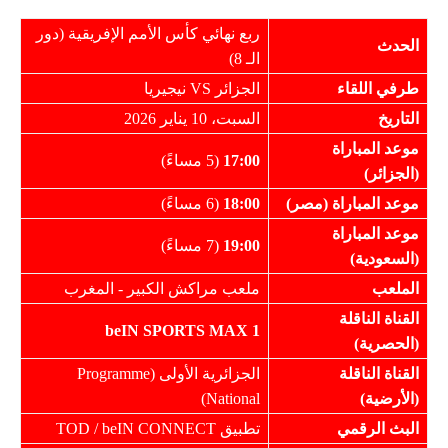
ربع نهائي كأس الأمم الإفريقية (دور
الحدث
الـ 8)
طرفي اللقاء
الجزائر VS نيجيريا
التاريخ
السبت، 10 يناير 2026
موعد المباراة
17:00
(5 مساءً)
(الجزائر)
موعد المباراة (مصر)
18:00
(6 مساءً)
موعد المباراة
19:00
(7 مساءً)
(السعودية)
الملعب
ملعب مراكش الكبير - المغرب
القناة الناقلة
beIN SPORTS MAX 1
(الحصرية)
القناة الناقلة
الجزائرية الأولى (Programme
(الأرضية)
National)
البث الرقمي
تطبيق TOD / beIN CONNECT