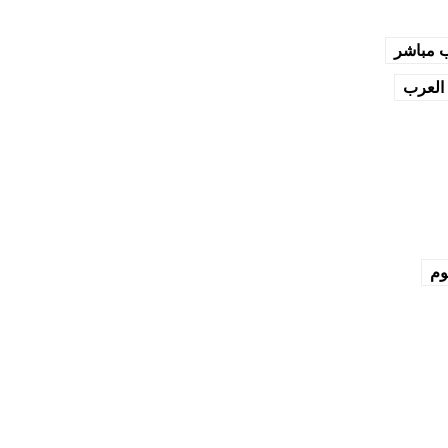
ب مباشر
العرب
وم