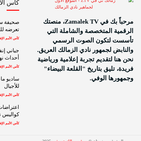
كأس الأمم
مرحباً بك في Zamalek TV، منصتك
صحيفة سي
تعرضه للط
الرقمية المتخصصة والشاملة التي
كأس الأمم الإف
تأسست لتكون الصوت الرسمي
والنابض لجمهور نادي الزمالك العريق.
جياني إنف
أحداث نهائي
نحن هنا لتقديم تجربة إعلامية ورياضية
كأس الأمم الإف
فريدة، تليق بتاريخ "القلعة البيضاء"
وجمهورها الوفي.
ساديو مان
للأجيال
كأس الأمم الإف
اعتراضات،
كواليس ن
كأس الأمم الإف