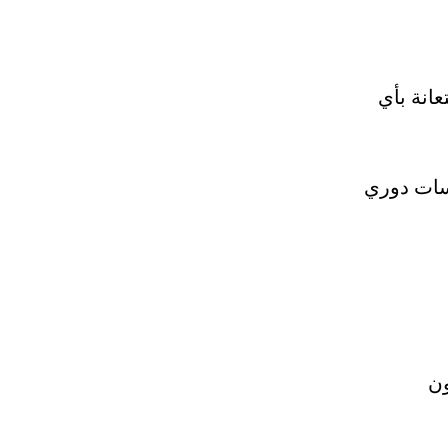
انة بأي
فسات دوري
ون