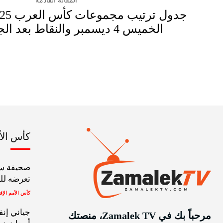
المقالة القادمة
الخميس 4 ديسمبر والنقاط بعد الجولة الأولى
كأس الأمم
صحيفة سي
تعرضه للط
كأس الأمم الإف
جياني إنف
مرحباً بك في Zamalek TV، منصتك