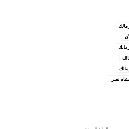
زمالك
آن
زمالك
الك
مالك
شام نصر