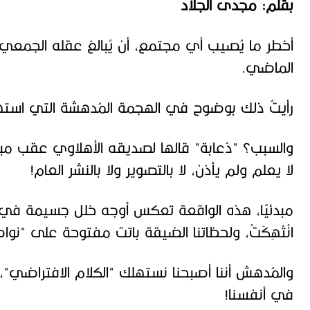
بقلم: مجدى الجلاد
أخطر ما يُصيب أي مجتمع، أن يُبالغ عقله الجمعي
الماضي.
رأيتُ ذلك بوضوح في الهجمة المُدهشة التي استهد
والسبب؟ "دُعابة" قالها لصديقه الأهلاوي عقب مبار
لا يعلم ولم يأذن، لا بالتصوير ولا بالنشر العام!
مبدئيًا، هذه الواقعة تعكس أوجه خلل جسيمة في ال
انْتُهِكَتْ، ولحظاتنا الضيقة باتت مفتوحة على "نو
والمُدهش أننا أصبحنا نستهلك "الكلام الافتراضي"، 
في أنفسنا!