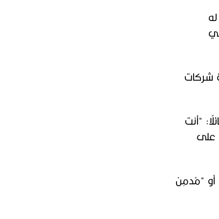
له
في
دة شركات
ًا: "أنت
 على
و "مُدمِن