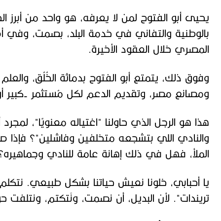
يحيى أبو الفتوح لمن لا يعرفه، هو واحد من أبرز ا
بالوطنية والتفاني في خدمة البلد، بصمت، وفي أ
المصري خلال العقود الأخيرة.
وفوق ذلك، يتمتع أبو الفتوح بدماثة الخُلُق، والعلم
ومصانع مصر، وتقديم الدعم لكل مُستثمر -كبير أو
هذا هو الرجل الذي حاولنا "اغتياله معنويًا"، لمجرد 
والنادي اللي بتشجعه متخلفين وفاشلين"؟ فإذا ص
الملأ، فهل في ذلك إهانة عامة للنادي وجماهيره؟!
يا أحبابي، خلونا نعيش حياتنا بشكل طبيعي. نتكلم
تريندات". لأن البديل، أن نصمت، ونَتكتم، ونتلفت حوا