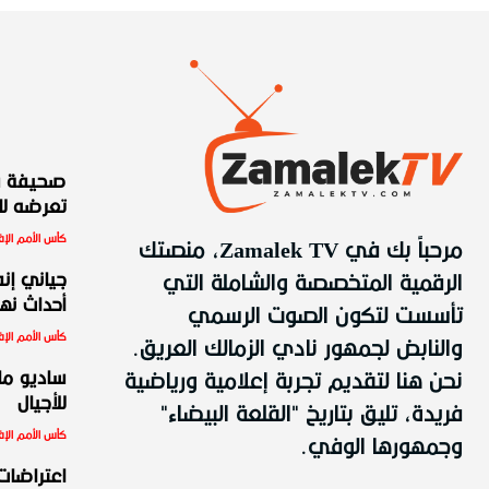
صحيفة س
تعرضه للط
كأس الأمم الإف
مرحباً بك في Zamalek TV، منصتك
الرقمية المتخصصة والشاملة التي
جياني إنف
أحداث نهائ
تأسست لتكون الصوت الرسمي
كأس الأمم الإف
والنابض لجمهور نادي الزمالك العريق.
نحن هنا لتقديم تجربة إعلامية ورياضية
ساديو ما
للأجيال
فريدة، تليق بتاريخ "القلعة البيضاء"
كأس الأمم الإف
وجمهورها الوفي.
اعتراضات،