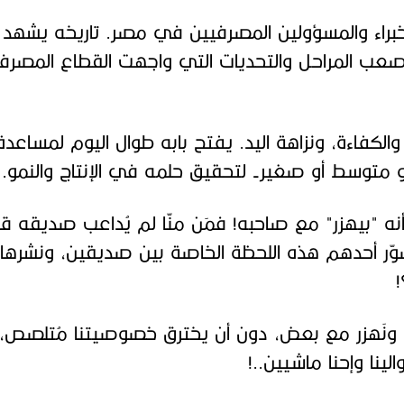
لخبراء والمسؤولين المصرفيين في مصر. تاريخه يشهد 
صعب المراحل والتحديات التي واجهت القطاع المصر
 والكفاءة، ونزاهة اليد. يفتح بابه طوال اليوم لمساع
 متوسط أو صغير- لتحقيق حلمه في الإنتاج والنمو.
أنه "بيهزر" مع صاحبه! فمَن منّا لم يُداعب صديقه قائل
وّر أحدهم هذه اللحظة الخاصة بين صديقين، ونشرها
 ونَهزر مع بعض، دون أن يخترق خصوصيتنا مُتلصص، أ
لينا وإحنا ماشيين..!